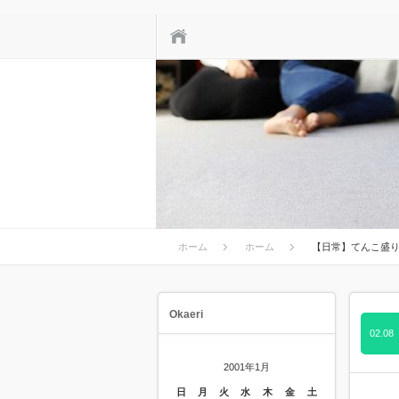
ホーム
ホーム
ホーム
【日常】てんこ盛
Okaeri
02.08
2001年1月
日
月
火
水
木
金
土