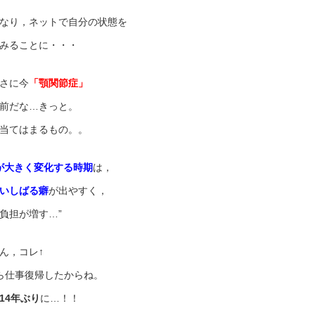
なり，ネットで自分の状態を
みることに・・・
さに今
「顎関節症」
前だな…きっと。
当てはまるもの。。
が大きく変化する時期
は，
いしばる癖
が出やすく，
負担が増す…”
ん，コレ↑
ら仕事復帰したからね。
14年ぶり
に…！！