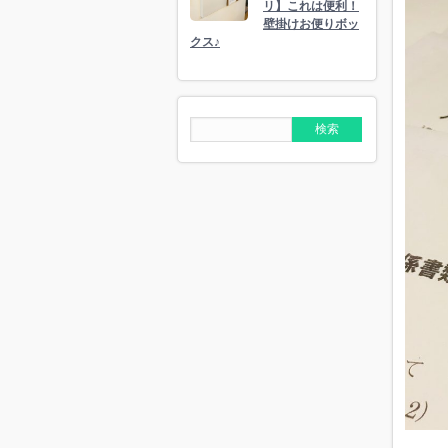
リ】これは便利！
壁掛けお便りボッ
クス♪