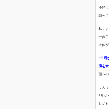
冷静に
調べて
私，ま
一歩手
大体が
”
生活
歯を食
顎への
うんう
1月か
しかも