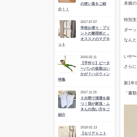
末娘の
の使い道をご紹
介！！
特別支
2017.07.07
学校お便り・プリ
ダーッ
ントの整理術と，
オススメのマグネ
なんと
ット
いや〜
2016.02.11
【手作り】ピータ
さらに
ーパンの仮装はい
かが？ハロウィン
特集
新1年
2017.11.15
「書類
５分間で清潔を保
つ！我が家流・ふ
きんの洗い方をご
紹介
2018.02.13
【セリア x ニト