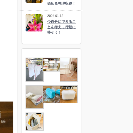
始める整理収納！
2024.01.12
今自分にできるこ
とを考え，行動に
移そう！