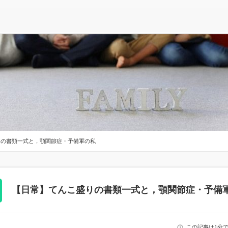
りの書類一式と，顎関節症・予備軍の私
【日常】てんこ盛りの書類一式と，顎関節症・予備
この記事は1分