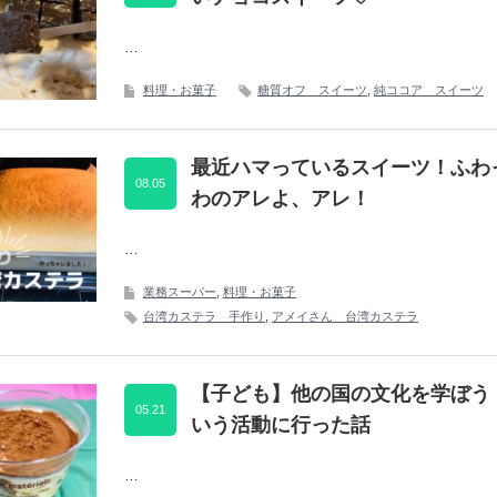
…
料理・お菓子
糖質オフ スイーツ
,
純ココア スイーツ
最近ハマっているスイーツ！ふわ
08.05
わのアレよ、アレ！
…
業務スーパー
,
料理・お菓子
台湾カステラ 手作り
,
アメイさん 台湾カステラ
【子ども】他の国の文化を学ぼう
05.21
いう活動に行った話
…