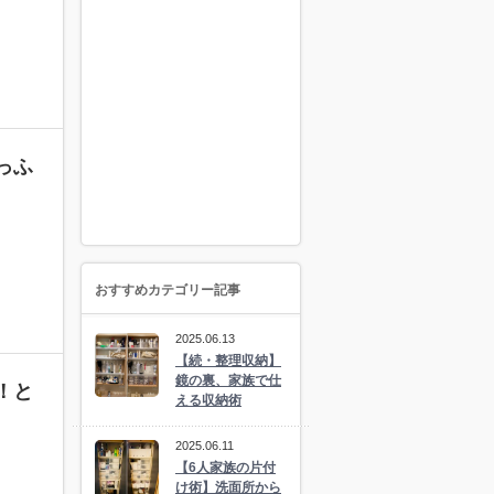
っふ
おすすめカテゴリー記事
2025.06.13
【続・整理収納】
鏡の裏、家族で仕
！と
える収納術
2025.06.11
【6人家族の片付
け術】洗面所から