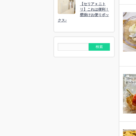
【セリア x ニト
リ】これは便利！
壁掛けお便りボッ
クス♪