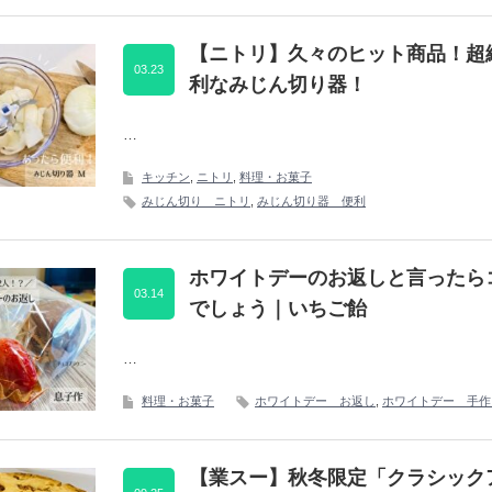
【ニトリ】久々のヒット商品！超
03.23
利なみじん切り器！
…
キッチン
,
ニトリ
,
料理・お菓子
みじん切り ニトリ
,
みじん切り器 便利
ホワイトデーのお返しと言ったら
03.14
でしょう｜いちご飴
…
料理・お菓子
ホワイトデー お返し
,
ホワイトデー 手作
【業スー】秋冬限定「クラシック