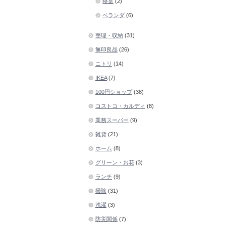
寝室
(2)
ベランダ
(6)
整理・収納
(31)
無印良品
(26)
ニトリ
(14)
IKEA
(7)
100円ショップ
(38)
コストコ・カルディ
(8)
業務スーパー
(9)
雑貨
(21)
ホーム
(8)
グリーン・お花
(3)
ランチ
(9)
掃除
(31)
洗濯
(3)
防災関係
(7)