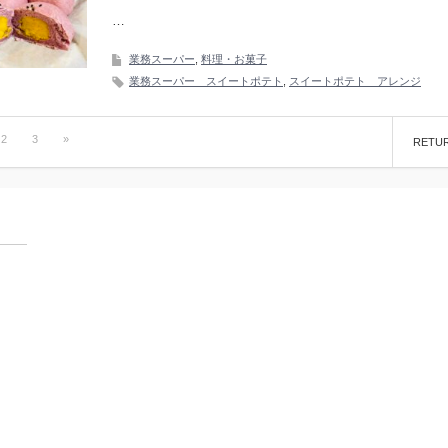
…
業務スーパー
,
料理・お菓子
業務スーパー スイートポテト
,
スイートポテト アレンジ
2
3
»
RETU