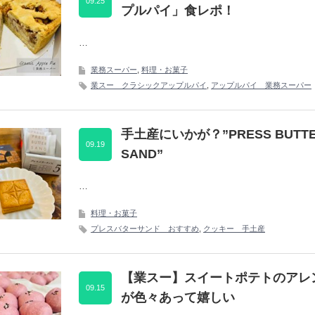
09.25
プルパイ」食レポ！
…
業務スーパー
,
料理・お菓子
業スー クラシックアップルパイ
,
アップルパイ 業務スーパー
手土産にいかが？”PRESS BUTT
09.19
SAND”
…
料理・お菓子
プレスバターサンド おすすめ
,
クッキー 手土産
【業スー】スイートポテトのアレ
09.15
が色々あって嬉しい