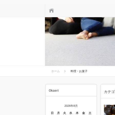
ホーム
ホーム
料理・お菓子
Okaeri
カテゴ
2026年8月
日
月
火
水
木
金
土