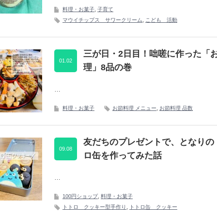
料理・お菓子
,
子育て
マウイチップス サワークリーム
,
こども 活動
三が日・2日目！咄嗟に作った「
01.02
理」8品の巻
…
料理・お菓子
お節料理 メニュー
,
お節料理 品数
友だちのプレゼントで、となりの
09.08
ロ缶を作ってみた話
…
100円ショップ
,
料理・お菓子
トトロ クッキー型手作り
,
トトロ缶 クッキー