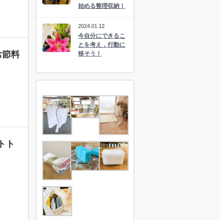
始める整理収納！
2024.01.12
今自分にできるこ
とを考え，行動に
お節料
移そう！
トト