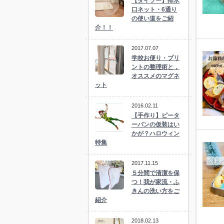
【ダイソー】排水
口ネット・6通り
の使い道をご紹
介！！
2017.07.07
学校お便り・プリ
ントの整理術と，
オススメのマグネ
ット
2016.02.11
【手作り】ピータ
ーパンの仮装はい
かが？ハロウィン
特集
2017.11.15
５分間で清潔を保
つ！我が家流・ふ
きんの洗い方をご
紹介
2018.02.13