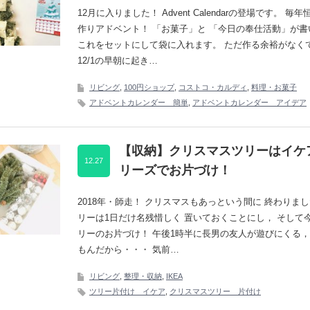
12月に入りました！ Advent Calendarの登場です。 毎
作りアドベント！ 「お菓子」と 「今日の奉仕活動」が書
これをセットにして袋に入れます。 ただ作る余裕がなく
12/1の早朝に起き…
リビング
,
100円ショップ
,
コストコ・カルディ
,
料理・お菓子
アドベントカレンダー 簡単
,
アドベントカレンダー アイデア
【収納】クリスマスツリーはイケ
12.27
リーズでお片づけ！
2018年・師走！ クリスマスもあっという間に 終わりまし
リーは1日だけ名残惜しく 置いておくことにし， そして
リーのお片づけ！ 午後1時半に長男の友人が遊びにくる，
もんだから・・・ 気前…
リビング
,
整理・収納
,
IKEA
ツリー片付け イケア
,
クリスマスツリー 片付け