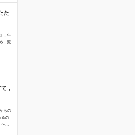
たた
３，年
め，泥
け…
てて，
代からの
あるの
２〜…