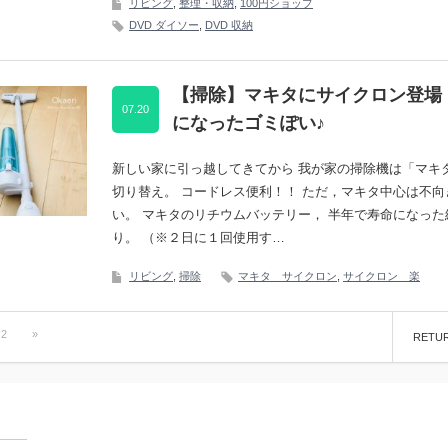
リビング
,
整理・収納
,
100円ショップ
DVD ダイソー
,
DVD 収納
【掃除】マキタにサイクロン登場
07.20
になったゴミぽい♪
新しい家に引っ越してきてから 我が家の掃除機は「マキ
切り替え。 コードレス便利！！ ただ，マキタ中心は不向
い。 マキタのリチウムバッテリー， 半年で寿命になった
り。 （※２日に１回使用す…
リビング
,
掃除
マキタ サイクロン
,
サイクロン 楽
2
»
RETU