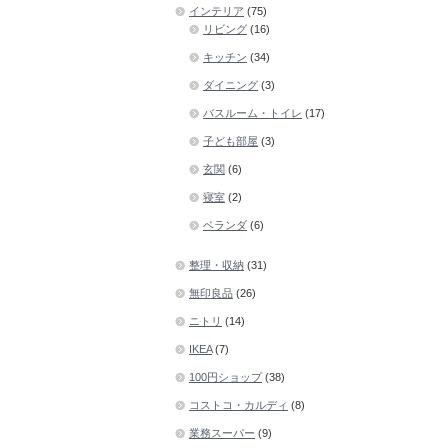
インテリア
(75)
リビング
(16)
キッチン
(34)
ダイニング
(3)
バスルーム・トイレ
(17)
子ども部屋
(3)
玄関
(6)
寝室
(2)
ベランダ
(6)
整理・収納
(31)
無印良品
(26)
ニトリ
(14)
IKEA
(7)
100円ショップ
(38)
コストコ・カルディ
(8)
業務スーパー
(9)