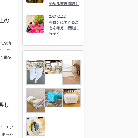
始める整理収納！
2024.01.12
上の
今自分にできるこ
とを考え，行動に
移そう！
れが溜
で、 生
に届か
楽し
＼ ナノ
しまった