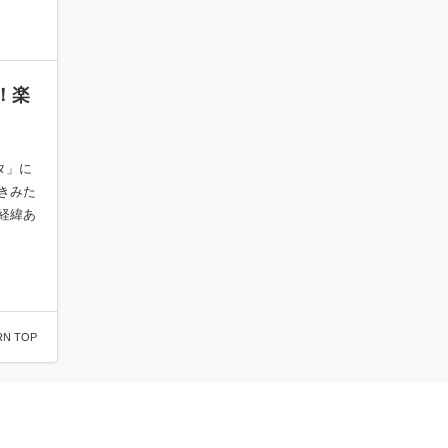
！楽
タ」に
きみた
経緯あ
RN TOP