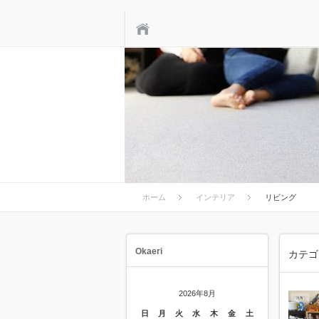
ホーム
ホーム
インテリア
リビング
Okaeri
カテゴ
2026年8月
日
月
火
水
木
金
土