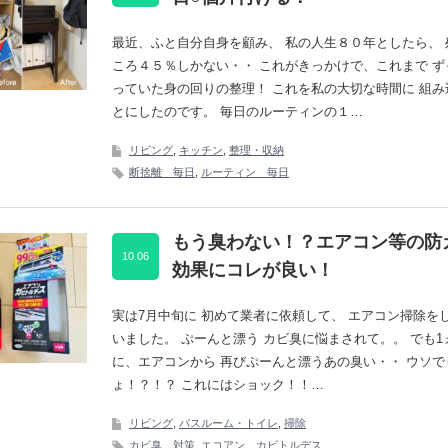
最近、ふと自分自身を顧み、 私の人生８０年としたら、 
ころ４５％しかない・・ これがきっかけで、これまで ず
っていた身の回りの整理！ これを私の大切な時間に 組み
とにしたのです。 毎日のルーティンの１…
リビング
,
キッチン
,
整理・収納
断捨離 毎日
,
ルーティン 毎日
もう臭わない！？エアコン等の防
10.06
効果にコレが良い！
実は7月中旬に 初めて業者に依頼して、 エアコン掃除を
いました。 ぷーんと漂う カビ臭に悩まされて。。 でも1
に、エアコンから 再びぷーんと漂うあの臭い・・ ウソで
ょ！？！？ これにはショック！！…
リビング
,
バスルーム・トイレ
,
掃除
カビ臭 対策
,
エコアン カビトルデス