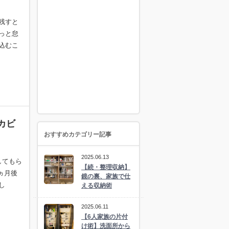
残すと
っと怠
込むこ
カビ
おすすめカテゴリー記事
2025.06.13
してもら
【続・整理収納】
ヵ月後
鏡の裏、家族で仕
し
える収納術
2025.06.11
【6人家族の片付
け術】洗面所から