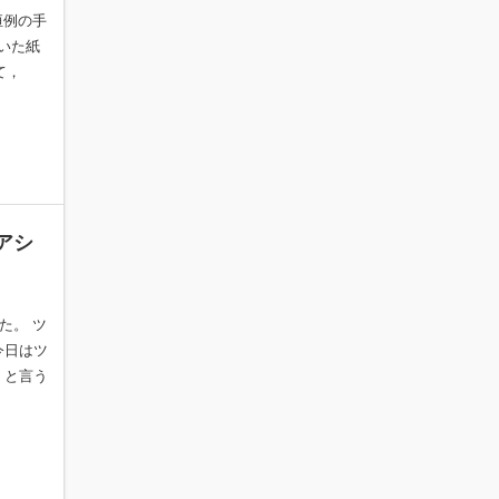
年恒例の手
いた紙
て，
アシ
た。 ツ
今日はツ
 と言う