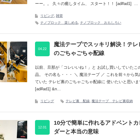
ーー。。 久々の癒しタイム、 スタート！！ [ad#ad1] …
リビング
,
雑貨
ナノブロック 楽しめる
,
ナノブロック おもしろい
魔法テープでスッキリ解決！テレ
04.22
のごちゃごちゃ配線
以前、旦那が「コレいいね！」と お試し買いしていたこ
品。 その名も・・・ ＼ 魔法テープ ／ これを前々から
ていた テレビ裏のごちゃごちゃ配線に 使いたいと思いま
[ad#ad1] &n…
リビング
テレビ裏 配線
,
魔法テープ テレビ裏収納
10分で簡単に作れるアドベントカ
12.01
ダーと本当の意味