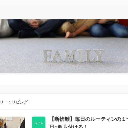
リー：リビング
【断捨離】毎日のルーティンの１
06.14
日○個片付ける！