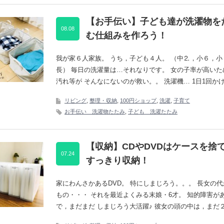
【お手伝い】子ども達が洗濯物を
08.08
む仕組みを作ろう！
我が家６人家族。 うち，子ども４人。 （中⒉，小６，小
長） 毎日の洗濯量は…それなりです。 女の子率が高いた
汚れ等が そんなにないのが救い。。 洗濯機… 1日1回か
リビング
,
整理・収納
,
100円ショップ
,
洗濯
,
子育て
お手伝い 洗濯物たたみ
,
子ども 洗濯たたみ
【収納】CDやDVDはケースを捨
07.24
すっきり収納！
家にわんさかあるDVD。 特にしまじろう。。。 長女の
もの・・・ それを最近よくみる末娘・6才。 知的障害が
で，まだまだ しまじろう大活躍♪ 彼女の頭の中は，まだ