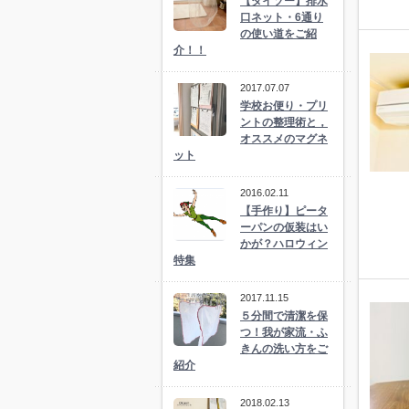
【ダイソー】排水
口ネット・6通り
の使い道をご紹
介！！
2017.07.07
学校お便り・プリ
ントの整理術と，
オススメのマグネ
ット
2016.02.11
【手作り】ピータ
ーパンの仮装はい
かが？ハロウィン
特集
2017.11.15
５分間で清潔を保
つ！我が家流・ふ
きんの洗い方をご
紹介
2018.02.13