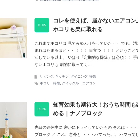
コレを使えば、届かないエアコン
10.05
ホコリも楽に取れる
これまでホコリは 見てみぬふりをしていた・・ でも、汚
まればたまるほど・・ ！！！ 目立つ ！！！ ということ
活している以上、 やはり「定期的な掃除」は必須！！ 手
ないホコリも 劇的に取ってく…
リビング
,
キッチン
,
ダイニング
,
掃除
ホコリ 掃除
,
クイックル エアコン
知育効果も期待大！おうち時間も
09.26
める｜ナノブロック
先日の連休中に 密かにトライしていたもの それは・・・ 
ブロック ／ これ、意外と ・・・ハマった。。 ハマって