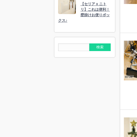
【セリア x ニト
リ】これは便利！
壁掛けお便りボッ
クス♪