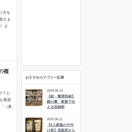
在り方を
那さま
！ さ
の複
おすすめカテゴリー記事
2025.06.13
だけ？と
【続・整理収納】
でも風習
鏡の裏、家族で仕
 「（真
える収納術
2025.06.11
【6人家族の片付
け術】洗面所から