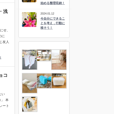
始める整理収納！
・浅
2024.01.12
今自分にできるこ
とを考え，行動に
移そう！
なにせ、
のに
じ友人
産
ョコ
たい
」 本
レート