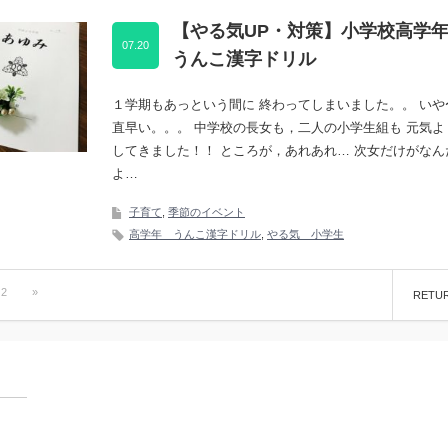
【やる気UP・対策】小学校高学
07.20
うんこ漢字ドリル
１学期もあっという間に 終わってしまいました。。 いや
直早い。。。 中学校の長女も，二人の小学生組も 元気よ
してきました！！ ところが，あれあれ… 次女だけがなん
よ…
子育て
,
季節のイベント
高学年 うんこ漢字ドリル
,
やる気 小学生
2
»
RETU