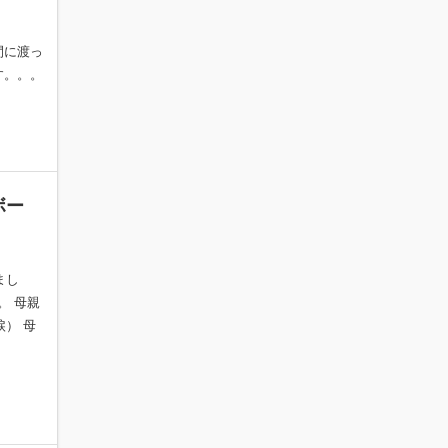
間に渡っ
す。。。
ボー
まし
。 母親
） 母