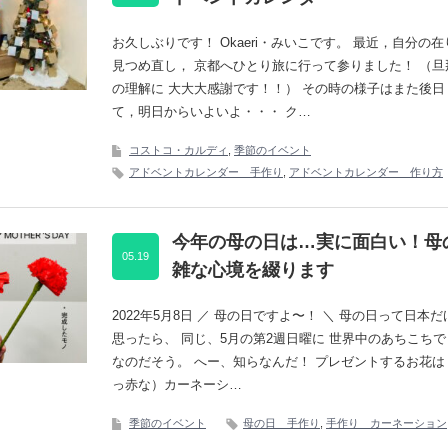
お久しぶりです！ Okaeri・みいこです。 最近，自分の
見つめ直し， 京都へひとり旅に行って参りました！ （旦
の理解に 大大大感謝です！！） その時の様子はまた後日
て，明日からいよいよ・・・ ク…
コストコ・カルディ
,
季節のイベント
アドベントカレンダー 手作り
,
アドベントカレンダー 作り方
今年の母の日は…実に面白い！母
05.19
雑な心境を綴ります
2022年5月8日 ／ 母の日ですよ〜！ ＼ 母の日って日本
思ったら、 同じ、5月の第2週日曜に 世界中のあちこち
なのだそう。 へー、知らなんだ！ プレゼントするお花は
っ赤な）カーネーシ…
季節のイベント
母の日 手作り
,
手作り カーネーション