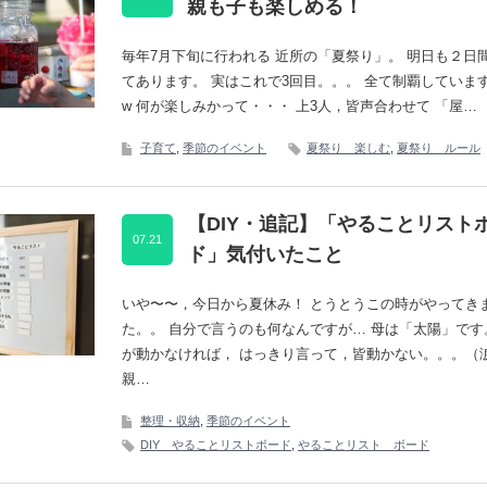
親も子も楽しめる！
毎年7月下旬に行われる 近所の「夏祭り」。 明日も２日
てあります。 実はこれで3回目。。。 全て制覇していま
w 何が楽しみかって・・・ 上3人，皆声合わせて 「屋…
子育て
,
季節のイベント
夏祭り 楽しむ
,
夏祭り ルール
【DIY・追記】「やることリスト
07.21
ド」気付いたこと
いや〜〜，今日から夏休み！ とうとうこの時がやってき
た。。 自分で言うのも何なんですが… 母は「太陽」です
が動かなければ， はっきり言って，皆動かない。。。（涙
親…
整理・収納
,
季節のイベント
DIY やることリストボード
,
やることリスト ボード