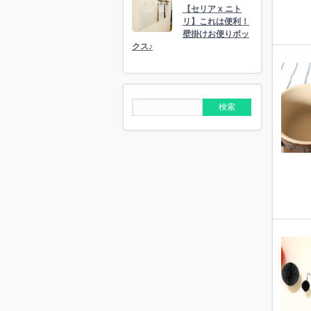
【セリア x ニト
リ】これは便利！
壁掛けお便りボッ
クス♪