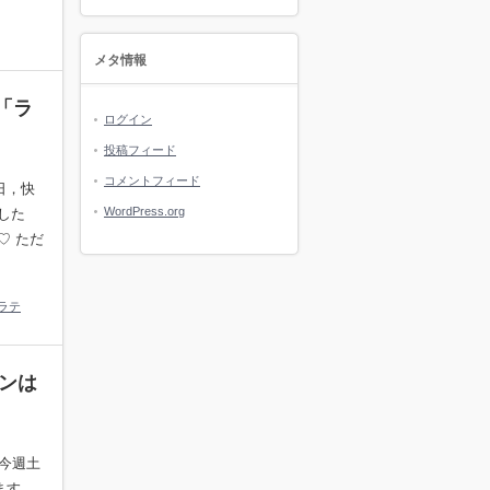
メタ情報
「ラ
ログイン
投稿フィード
コメントフィード
日，快
WordPress.org
した
♡ ただ
ラテ
ョンは
 今週土
ます。