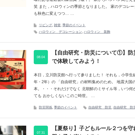
笑 また，ハロウィンの季節となりました。 家のデコレー
も秋色に変えつつ… …
リビング
,
雑貨
,
季節のイベント
ハロウィン デコレーション
,
ハロウィン 装飾
【自由研究・防災について①】防
08.04
で体験してみよう！
本日，立川防災館へ行って参りました！ それも，小学生
年・2年）の 「自由研究」の材料集めのため。 地震大国
本。・・・それだけでなく 北朝鮮のミサイル等，いつ何
ても おかしくないこのご時世。 …
防災関係
,
季節のイベント
自由研究 防災
,
自由研究 防
【夏祭り】子どもルール２つを守
07.31