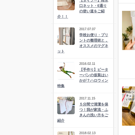
【ダイソー】排水
口ネット・6通り
の使い道をご紹
介！！
2017.07.07
学校お便り・プリ
ントの整理術と，
オススメのマグネ
ット
2016.02.11
【手作り】ピータ
ーパンの仮装はい
かが？ハロウィン
特集
2017.11.15
５分間で清潔を保
つ！我が家流・ふ
きんの洗い方をご
紹介
2018.02.13