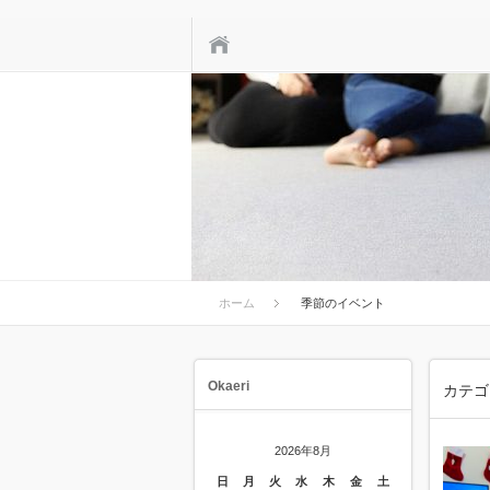
ホーム
ホーム
季節のイベント
Okaeri
カテゴ
2026年8月
日
月
火
水
木
金
土