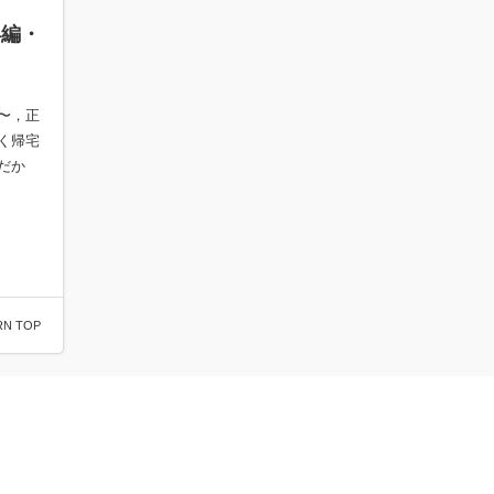
年編・
〜，正
く帰宅
だか
RN TOP