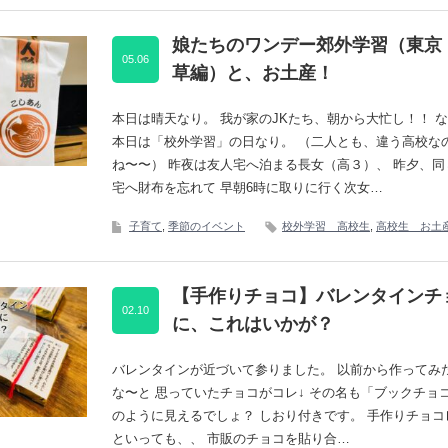
娘たちのワンデー郊外学習（東京
05.06
草編）と、お土産！
本日は晴天なり。 我が家のJKたち、朝から大忙し！！ 
本日は「校外学習」の日なり。 （二人とも、違う高校な
ね〜〜） 昨夜は友人宅へ泊まる長女（高３）、 昨夕、同
宅へ財布を忘れて 早朝6時に取りに行く次女…
子育て
,
季節のイベント
校外学習 高校生
,
高校生 お土
【手作りチョコ】バレンタインチ
02.10
に、これはいかが？
バレンタインが近づいて参りました。 以前から作ってみ
な〜と 思っていたチョコがコレ↓ その名も「ブックチョコ
のように見えるでしょ？ しおり付きです。 手作りチョコ
といっても、、 市販のチョコを貼り合…