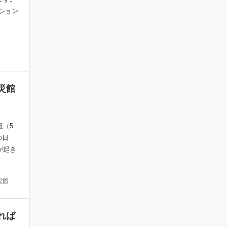
ション
災館
組（5
の日
が起き
災館
れば