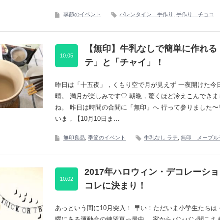
季節のイベント
バレンタイン 手作り
,
手作り チョコ
【無印】牛乳なしで簡単に作れる
10.05
テ」と「チャイ」！
昨日は「十五夜」，くもり空で月が見えず 一夜開けた今
晴。 満月が楽しみです♡ 朝晩，驚くほど冷えこんできま
ね。 昨日は時間の合間に「無印」へ 行って参りました〜
いま，【10月10日ま…
無印良品
,
季節のイベント
牛乳なし ラテ
,
無印 メープル
2017年ハロウィン・デコレーシ
10.02
コレに決まり！
あっという間に10月突入！ 早い！ただいま小学生たちは
曜にある運動会の練習真っ最中。 家からバンバン聞こえ