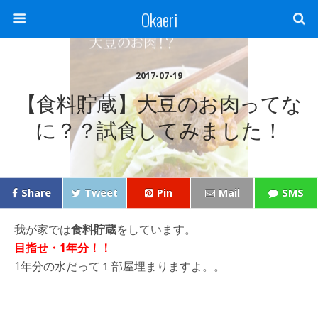
Okaeri
2017-07-19
【食料貯蔵】大豆のお肉ってな
に？？試食してみました！
Share
Tweet
Pin
Mail
SMS
我が家では
食料貯蔵
をしています。
目指せ・1年分！！
1年分の水だって１部屋埋まりますよ。。